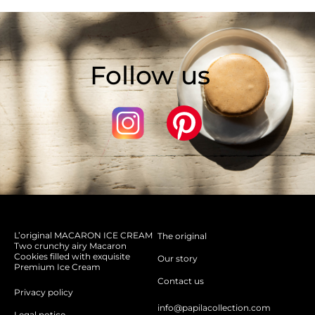
Follow us
L’original MACARON ICE CREAM
The original
Two crunchy airy Macaron
Cookies filled with exquisite
Our story
Premium Ice Cream
Contact us
Privacy policy
info@papilacollection.com
Legal notice